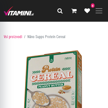
0
Vsi proizvodi
Näno Supps Protein Cereal