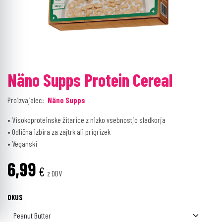
Näno Supps Protein Cereal
Proizvajalec:
Näno Supps
• Visokoproteinske žitarice z nizko vsebnostjo sladkorja
• Odlična izbira za zajtrk ali prigrizek
• Veganski
6,99
€
z DDV
OKUS