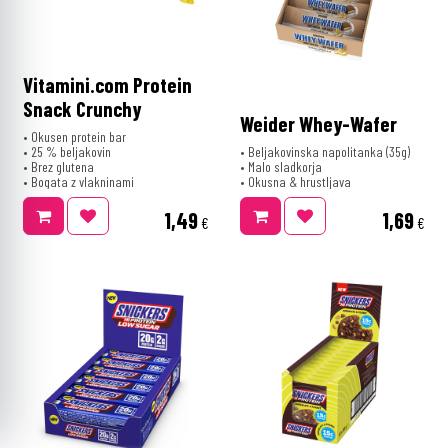
Vitamini.com Protein
Snack Crunchy
Weider Whey-Wafer
• Okusen protein bar
• 25 % beljakovin
• Beljakovinska napolitanka (35g)
• Brez glutena
• Malo sladkorja
• Bogata z vlakninami
• Okusna & hrustljava
1,49
1,69
€
€