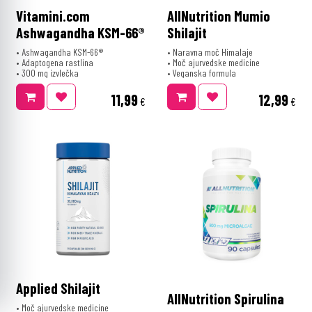
Vitamini.com
AllNutrition Mumio
Ashwagandha KSM-66®
Shilajit
• Ashwagandha KSM-66®
• Naravna moč Himalaje
• Adaptogena rastlina
• Moč ajurvedske medicine
• 300 mg izvlečka
• Veganska formula
11,99
12,99
€
€
Applied Shilajit
AllNutrition Spirulina
• Moč ajurvedske medicine