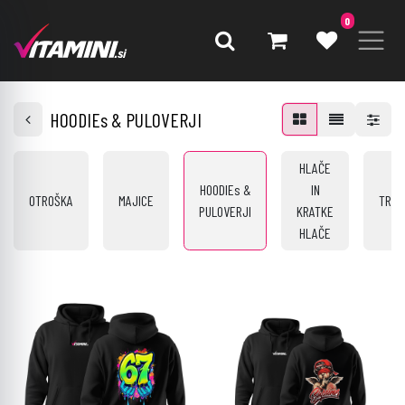
0
HOODIEs & PULOVERJI
HLAČE
HOODIEs &
IN
OTROŠKA
MAJICE
TREN
PULOVERJI
KRATKE
HLAČE