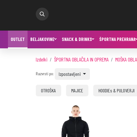
OUTLET
BELJAKOVINE
SNACK & DRINKS
ŠPORTNA PREHRANA
Izdelki
ŠPORTNA OBLAČILA IN OPREMA
MOŠKA OBLA
Izpostavljeni
Razvrsti po:
OTROŠKA
MAJICE
HOODIEs & PULOVERJI