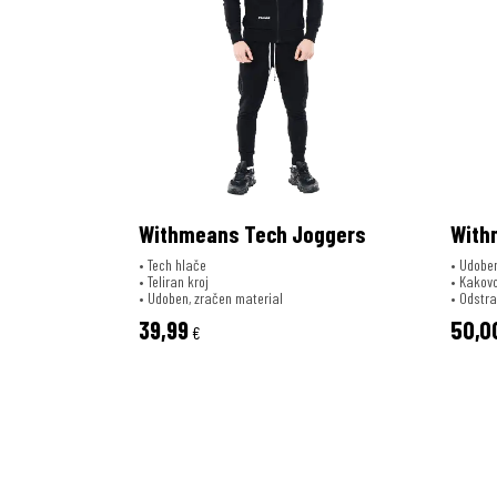
Withmeans Tech Joggers
With
• Tech hlače
• Udoben
• Teliran kroj
• Kakovo
• Udoben, zračen material
• Odstra
39,99
50,0
€