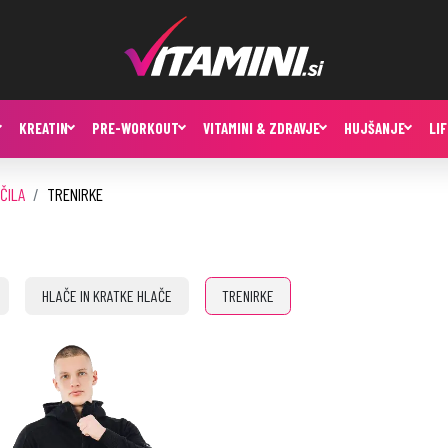
KREATIN
PRE-WORKOUT
VITAMINI & ZDRAVJE
HUJŠANJE
LI
ČILA
TRENIRKE
HLAČE IN KRATKE HLAČE
TRENIRKE