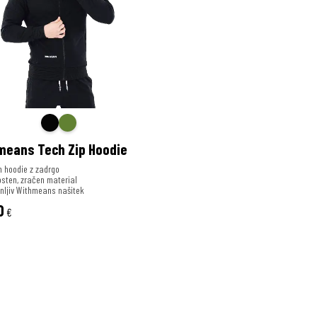
means Tech Zip Hoodie
 hoodie z zadrgo
sten, zračen material
nljiv Withmeans našitek
0
€