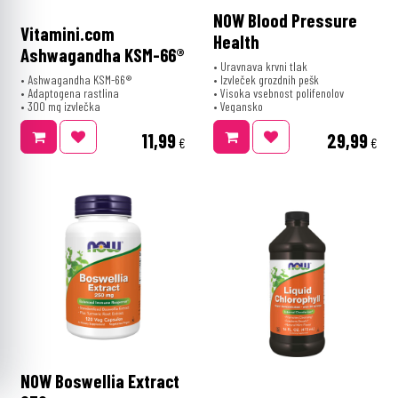
NOW Blood Pressure
Vitamini.com
Health
Ashwagandha KSM-66®
• Uravnava krvni tlak
• Ashwagandha KSM-66®
• Izvleček grozdnih pešk
• Adaptogena rastlina
• Visoka vsebnost polifenolov
• 300 mg izvlečka
• Vegansko
11,99
29,99
€
€
NOW Boswellia Extract