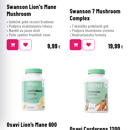
Swanson Lion's Mane
Swanson 7 Mushroom
Mushroom
Complex
• Izvleček gobe resasti bradovec
• Podpora vsakdanjemu fokusu
• 7 ekološko pridelanih gob
• Navdih za jasne misli
• Podpora imunskemu sistemu
• Polni spekter hranilnih snovi
• Vegetarijanska formula
9,99
19,99
€
€
Osavi Lion’s Mane 600
Osavi Cordyceps 1200