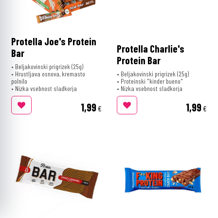
Protella Joe's Protein
Protella Charlie's
Bar
Protein Bar
• Beljakovinski prigrizek (25g)
• Hrustljava osnova, kremasto
• Beljakovinski prigrizek (25g)
polnilo
• Proteinski "kinder bueno"
• Nizka vsebnost sladkorja
• Nizka vsebnost sladkorja
1,99
1,99
€
€