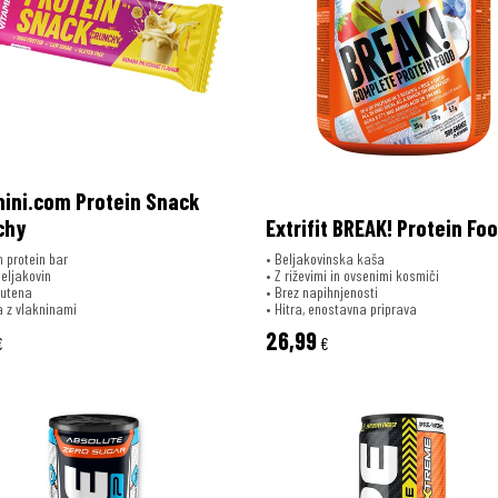
mini.com Protein Snack
chy
Extrifit BREAK! Protein Fo
 protein bar
• Beljakovinska kaša
eljakovin
• Z riževimi in ovsenimi kosmiči
lutena
• Brez napihnjenosti
a z vlakninami
• Hitra, enostavna priprava
26,99
€
€