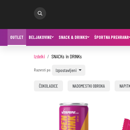
OUTLET
BELJAKOVINE
SNACK & DRINKS
ŠPORTNA PREHRANA
Izdelki
SNACKs in DRINKs
Izpostavljeni
Razvrsti po:
ČOKOLADICE
NADOMESTKI OBROKA
NAPITK