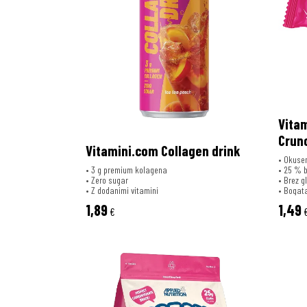
Vita
Crun
Vitamini.com Collagen drink
• Okusen
• 3 g premium kolagena
• 25 % b
• Zero sugar
• Brez g
• Z dodanimi vitamini
• Bogat
1,89
1,49
€