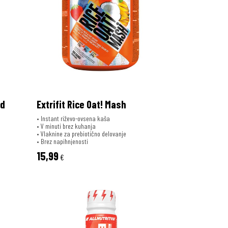
od
Extrifit Rice Oat! Mash
• Instant riževo-ovsena kaša
• V minuti brez kuhanja
• Vlaknine za prebiotično delovanje
• Brez napihnjenosti
15,99
€