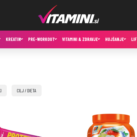
KREATIN
PRE-WORKOUT
VITAMINI & ZDRAVJE
HUJŠANJE
LI
I
CILJ / DIETA