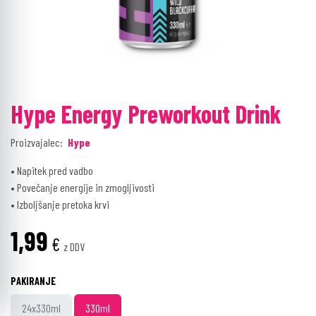
Hype Energy Preworkout Drink
Proizvajalec:
Hype
• Napitek pred vadbo
• Povečanje energije in zmogljivosti
• Izboljšanje pretoka krvi​
1,99
€
z DDV
PAKIRANJE
24x330ml
330ml