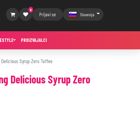
0
Prijavi se
Slovenija
FESTYLE
PROIZVAJALCI
ng Delicious Syrup Zero Toffee
ing Delicious Syrup Zero