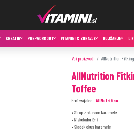
KREATIN
PRE-WORKOUT
VITAMINI & ZDRAVJE
HUJŠANJE
LI
Vsi proizvodi
AllNutrition Fitki
AllNutrition Fitk
Toffee
Proizvajalec:
AllNutrition
• Sirup z okusom karamele
• Nizkokalorični
• Sladek okus karamele