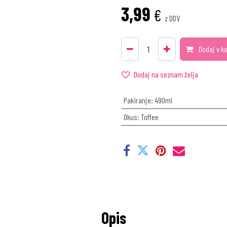
3,99
€
z DDV
Dodaj v k
Dodaj na seznam želja
Pakiranje
:
490ml
Okus
:
Toffee
Opis