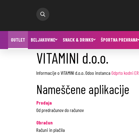
OUTLET
BELJAKOVINE
SNACK & DRINKS
ŠPORTNA PREHRANA
VITAMINI d.o.o.
Informacije o VITAMINI d.o.o. Odoo instanca
Odprto kodni ER
Nameščene aplikacije
Prodaja
Od predračunov do računov
Obračun
Računi in plačila