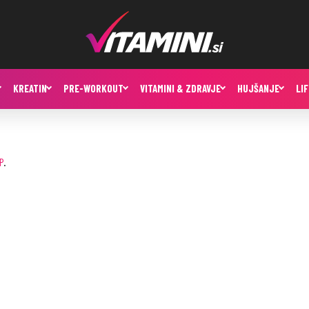
KREATIN
PRE-WORKOUT
VITAMINI & ZDRAVJE
HUJŠANJE
LI
P
.