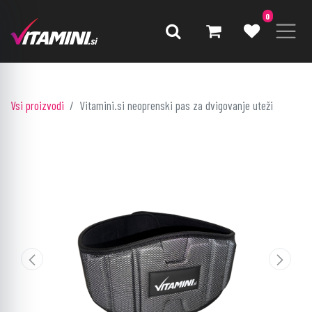
0
Vsi proizvodi
Vitamini.si neoprenski pas za dvigovanje uteži