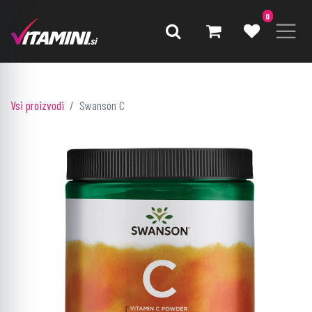
0
Vsi proizvodi
Swanson C