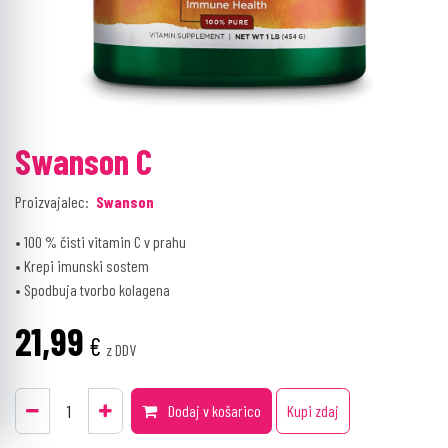
Swanson C
Proizvajalec:
Swanson
• 100 % čisti vitamin C v prahu
• Krepi imunski sostem
• Spodbuja tvorbo kolagena
21,99
€
z DDV
Dodaj v košarico
Kupi zdaj