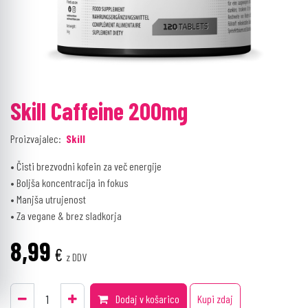
Skill Caffeine 200mg
Proizvajalec:
Skill
• Čisti brezvodni kofein za več energije
• Boljša koncentracija in fokus
• Manjša utrujenost
• Za vegane & brez sladkorja
8,99
€
z DDV
Dodaj v košarico
Kupi zdaj