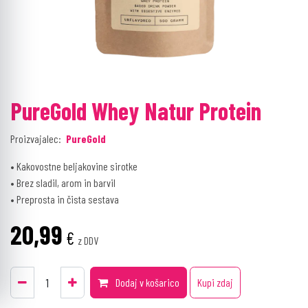
PureGold Whey Natur Protein
Proizvajalec:
PureGold
• Kakovostne beljakovine sirotke
• Brez sladil, arom in barvil
• Preprosta in čista sestava
20,99
€
z DDV
Dodaj v košarico
Kupi zdaj