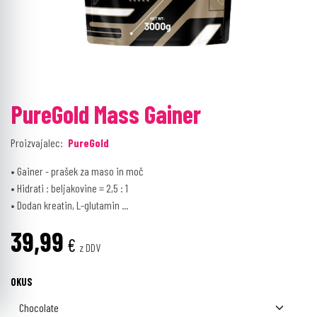
PureGold Mass Gainer
Proizvajalec:
PureGold
• Gainer - prašek za maso in moč
• Hidrati : beljakovine = 2,5 : 1
• Dodan kreatin, L-glutamin ...
39,99
€
z DDV
OKUS