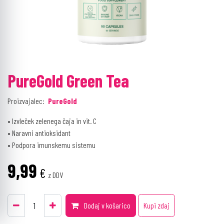
PureGold Green Tea
Proizvajalec:
PureGold
• Izvleček zelenega čaja in vit. C
• Naravni antioksidant
• Podpora imunskemu sistemu
9,99
€
z DDV
Dodaj v košarico
Kupi zdaj