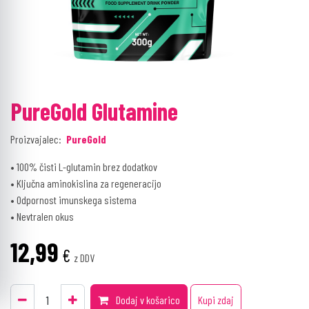
PureGold Glutamine
Proizvajalec:
PureGold
• 100% čisti L-glutamin brez dodatkov
• Ključna aminokislina za regeneracijo
• Odpornost imunskega sistema
• Nevtralen okus
12,99
€
z DDV
Dodaj v košarico
Kupi zdaj