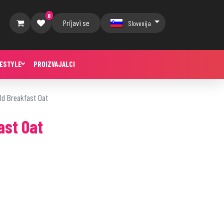
0
Prijavi se
Slovenija
FESTYLE
PROIZVAJALCI
ld Breakfast Oat
ast Oat