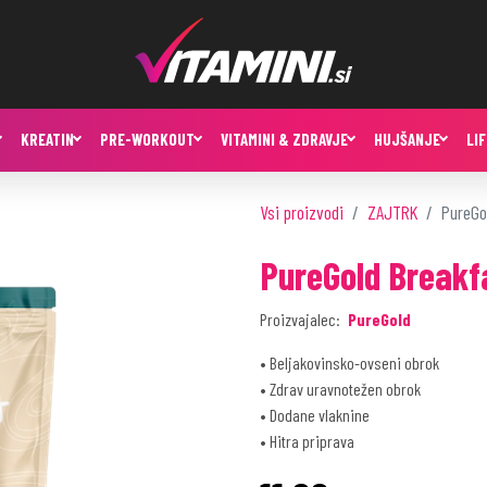
KREATIN
PRE-WORKOUT
VITAMINI & ZDRAVJE
HUJŠANJE
LI
Vsi proizvodi
ZAJTRK
PureGo
PureGold Breakf
Proizvajalec:
PureGold
• Beljakovinsko-ovseni obrok
• Zdrav uravnotežen obrok
• Dodane vlaknine
• Hitra priprava