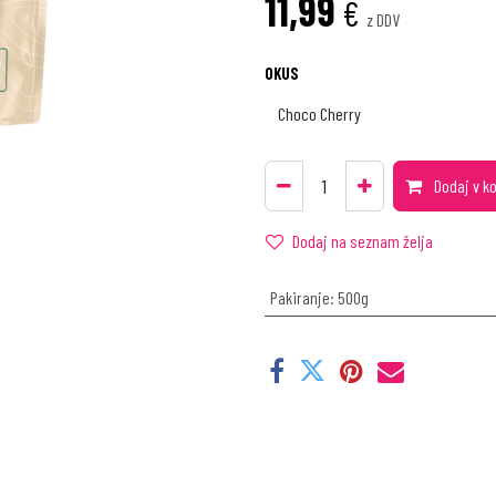
11,99
€
z DDV
OKUS
Dodaj v k
Dodaj na seznam želja
Pakiranje
:
500g