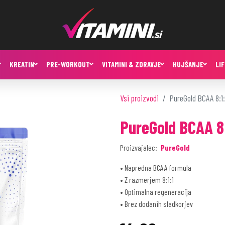
KREATIN
PRE-WORKOUT
VITAMINI & ZDRAVJE
HUJŠANJE
LI
Vsi proizvodi
PureGold BCAA 8:1:
PureGold BCAA 8:
Proizvajalec:
PureGold
• Napredna BCAA formula
• Z razmerjem 8:1:1
• Optimalna regeneracija
• Brez dodanih sladkorjev