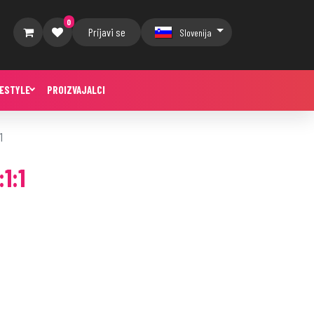
0
Prijavi se
Slovenija
FESTYLE
PROIZVAJALCI
1
1:1