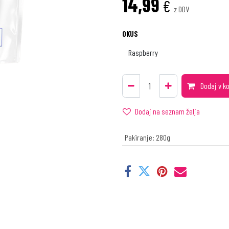
14,99
€
z DDV
OKUS
Dodaj v k
Dodaj na seznam želja
Pakiranje
:
280g