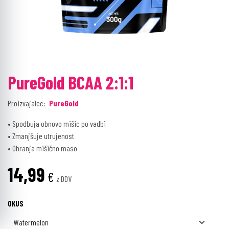
PureGold BCAA 2:1:1
Proizvajalec:
PureGold
• Spodbuja obnovo mišic po vadbi
• Zmanjšuje utrujenost
• Ohranja mišično maso
14,99
€
z DDV
OKUS