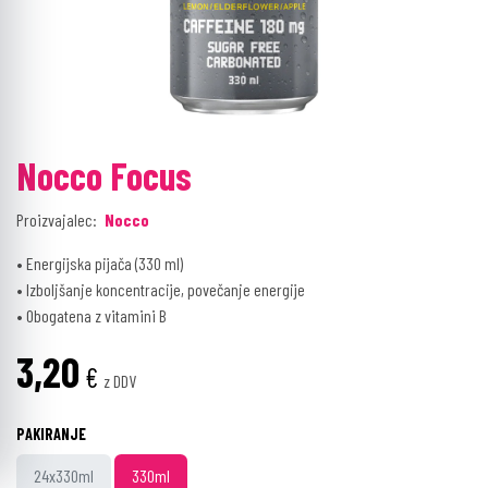
Nocco Focus
Proizvajalec:
Nocco
• Energijska pijača (330 ml)
• Izboljšanje koncentracije, povečanje energije
• Obogatena z vitamini B
3,20
€
z DDV
PAKIRANJE
24x330ml
330ml