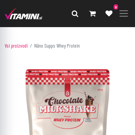
0
Vsi proizvodi
Näno Supps Whey Protein