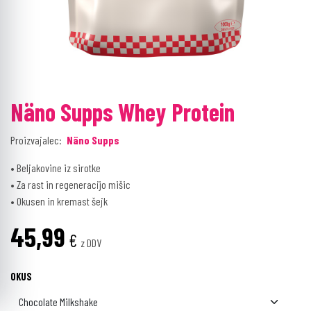
Näno Supps Whey Protein
Proizvajalec:
Näno Supps
• Beljakovine iz sirotke
• Za rast in regeneracijo mišic
• Okusen in kremast šejk
45,99
€
z DDV
OKUS