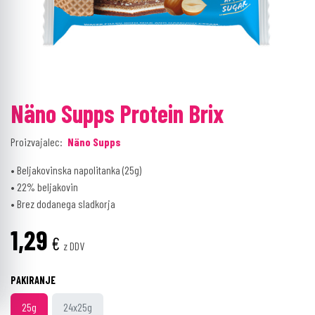
Näno Supps Protein Brix
Proizvajalec:
Näno Supps
• Beljakovinska napolitanka (25g)
• 22% beljakovin
• Brez dodanega sladkorja
1,29
€
z DDV
PAKIRANJE
25g
24x25g