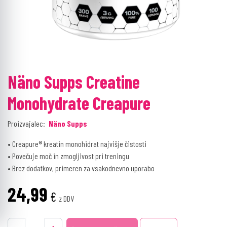
Näno Supps Creatine
Monohydrate Creapure
Proizvajalec:
Näno Supps
• Creapure® kreatin monohidrat najvišje čistosti
• Povečuje moč in zmogljivost pri treningu
• Brez dodatkov, primeren za vsakodnevno uporabo
24,99
€
z DDV