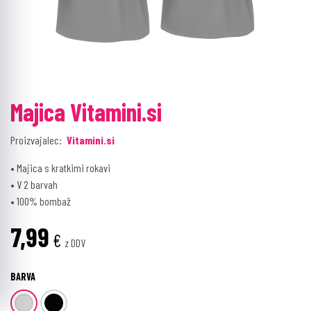
Majica Vitamini.si
Proizvajalec:
Vitamini.si
• Majica s kratkimi rokavi
• V 2 barvah
• 100% bombaž
7,99
€
z DDV
BARVA