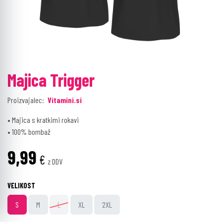
Majica Trigger
Proizvajalec:
Vitamini.si
• Majica s kratkimi rokavi
• 100% bombaž
9,99
€
z DDV
VELIKOST
S
M
L
XL
2XL