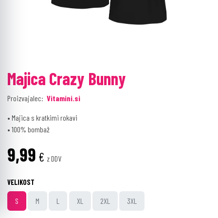
Majica Crazy Bunny
Proizvajalec:
Vitamini.si
• Majica s kratkimi rokavi
• 100% bombaž
9,99
€
z DDV
VELIKOST
S
M
L
XL
2XL
3XL