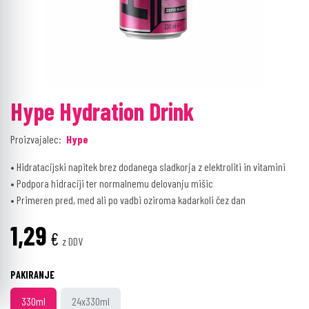
Hype Hydration Drink
Proizvajalec:
Hype
• Hidratacijski napitek brez dodanega sladkorja z elektroliti in vitamini
• Podpora hidraciji ter normalnemu delovanju mišic
• Primeren pred, med ali po vadbi oziroma kadarkoli čez dan
1,29
€
z DDV
PAKIRANJE
330ml
24x330ml