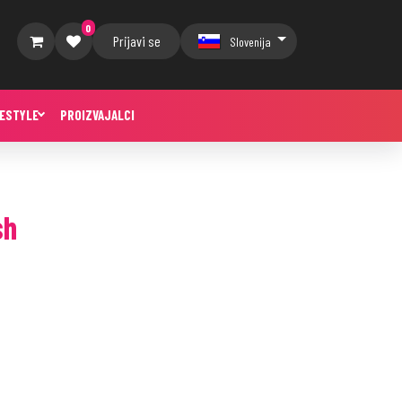
0
Prijavi se
Slovenija
FESTYLE
PROIZVAJALCI
sh
a