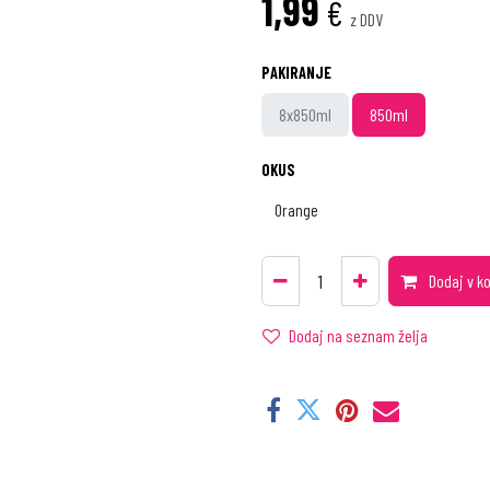
1,99
€
z DDV
PAKIRANJE
8x850ml
850ml
OKUS
Dodaj v k
Dodaj na seznam želja