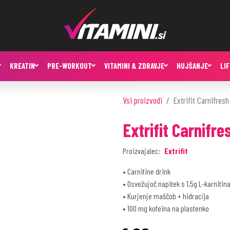
KREATIN
PRE-WORKOUT
VITAMINI & ZDRAVJE
HUJŠANJE
LI
Vsi proizvodi
Extrifit Carnifresh
Extrifit Carnifre
Proizvajalec:
Extrifit
• Carnitine drink
• Osvežujoč napitek s 1,5g L-karnitin
• Kurjenje maščob + hidracija
• 100 mg kofeina na plastenko