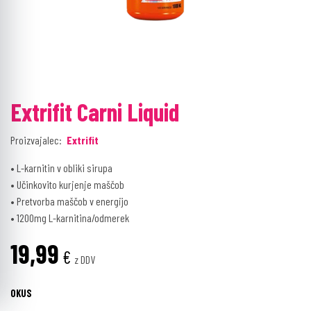
Extrifit Carni Liquid
Proizvajalec:
Extrifit
• L-karnitin v obliki sirupa
• Učinkovito kurjenje maščob
• Pretvorba maščob v energijo
• 1200mg L-karnitina/odmerek
19,99
€
z DDV
OKUS