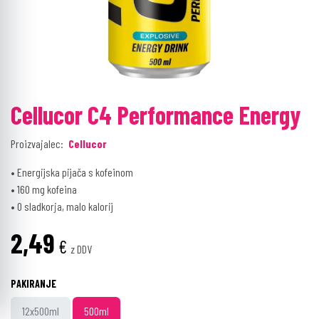
Cellucor C4 Performance Energy
Proizvajalec:
Cellucor
• Energijska pijača s kofeinom
• 160 mg kofeina
• 0 sladkorja, malo kalorij
2,49
€
z DDV
PAKIRANJE
12x500ml
500ml