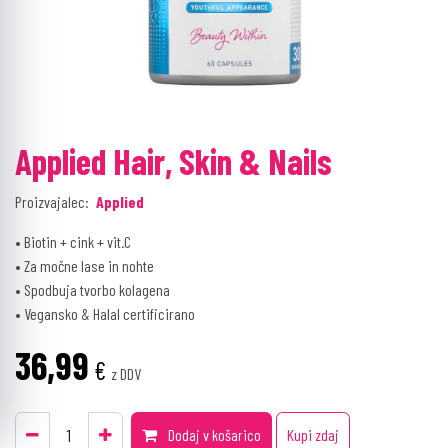
Applied Hair, Skin & Nails
Proizvajalec:
Applied
• Biotin + cink + vit.C
• Za močne lase in nohte
• Spodbuja tvorbo kolagena
• Vegansko & Halal certificirano
36,99
€
z DDV
Dodaj v košarico
Kupi zdaj