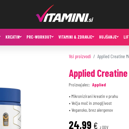
KREATIN
PRE-WORKOUT
VITAMINI & ZDRAVJE
HUJŠANJE
LI
Vsi proizvodi
Applied Creatine 
Applied Creatin
Proizvajalec:
Applied
• Mikronizirani kreatin v prahu
• Večja moč in zmogljivost
• Vegansko, brez alergenov
24,99
€
z DDV