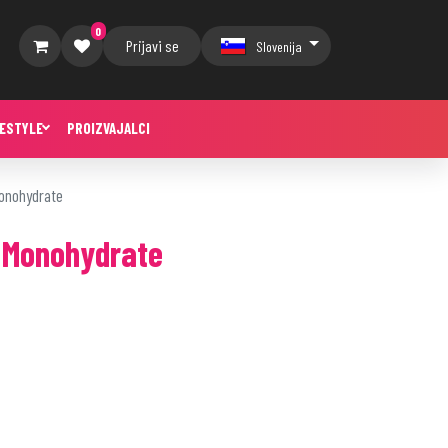
0
Prijavi se
Slovenija
FESTYLE
PROIZVAJALCI
Monohydrate
e Monohydrate