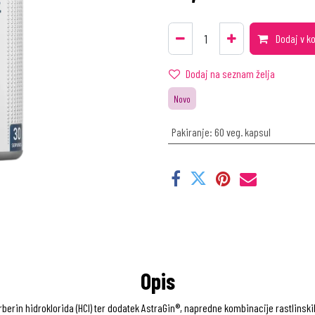
Dodaj v k
Dodaj na seznam želja
Novo
Pakiranje
:
60 veg. kapsul
Opis
erin hidroklorida (HCl) ter dodatek AstraGin®, napredne kombinacije rastlinskih