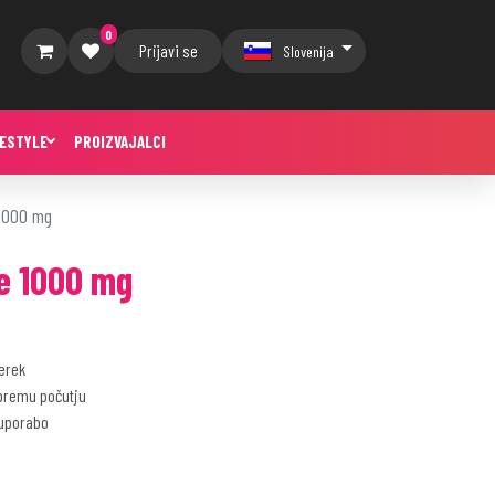
0
Prijavi se
Slovenija
FESTYLE
PROIZVAJALCI
 1000 mg
ne 1000 mg
erek
bremu počutju
 uporabo