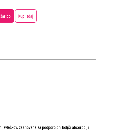
ošarico
Kupi zdaj
 izvlečkov, zasnovane za podporo pri boljši absorpciji