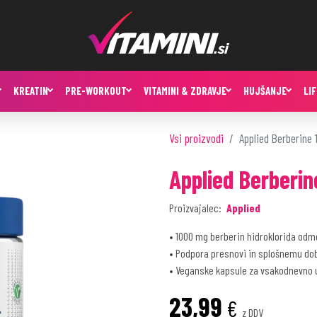
KREATIN
PRE-WORKOUT
VITAMINI & ZDRAVJE
HUJŠANJE
LI
Vsi proizvodi
Applied Berberine
Applied Berberi
Proizvajalec:
Applied
• 1000 mg berberin hidroklorida odm
• Podpora presnovi in splošnemu do
• Veganske kapsule za vsakodnevno
23,99
€
z DDV