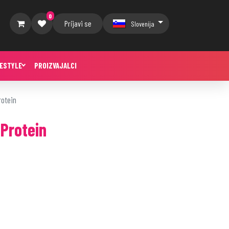
0
Prijavi se
Slovenija
FESTYLE
PROIZVAJALCI
rotein
Protein