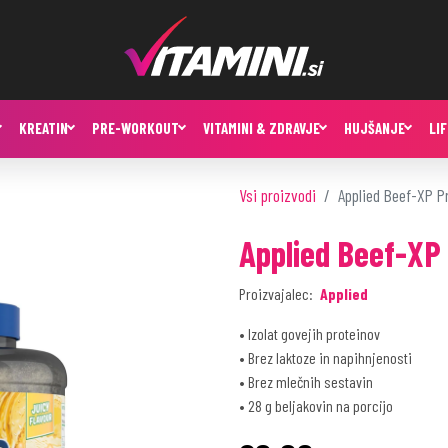
KREATIN
PRE-WORKOUT
VITAMINI & ZDRAVJE
HUJŠANJE
LI
Vsi proizvodi
Applied Beef-XP P
Applied Beef-XP 
Proizvajalec:
Applied
• Izolat govejih proteinov
• Brez laktoze in napihnjenosti
• Brez mlečnih sestavin
• 28 g beljakovin na porcijo