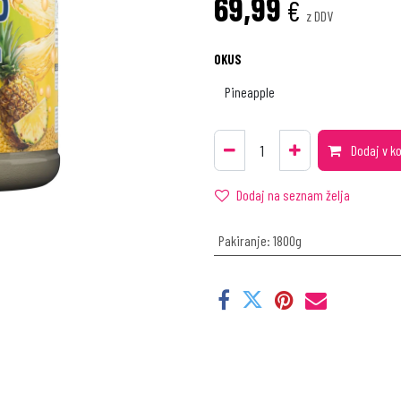
69,99
€
z DDV
OKUS
Dodaj v k
Dodaj na seznam želja
Pakiranje
:
1800g