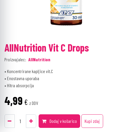
AllNutrition Vit C Drops
Proizvajalec:
AllNutrition
• Koncentrirane kapljice vit.C
• Enostavna uporaba
• Hitra absorpcija
4,99
€
z DDV
Dodaj v košarico
Kupi zdaj