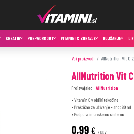
KREATIN
PRE-WORKOUT
VITAMINI & ZDRAVJE
HUJŠANJE
LI
Vsi proizvodi
AllNutrition Vit C
AllNutrition Vit
Proizvajalec:
AllNutrition
• Vitamin C v obliki tekočine
• Praktično za uživanje - shot 80 ml
• Podpora imunskemu sistemu
0,99
€
z DDV