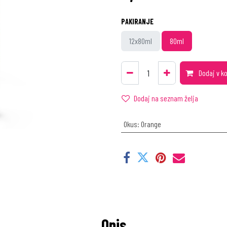
PAKIRANJE
12x80ml
80ml
Dodaj v k
Dodaj na seznam želja
Okus
:
Orange
Opis