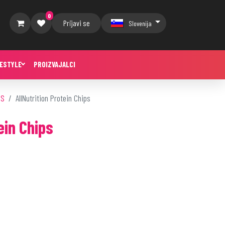
0
Prijavi se
Slovenija
FESTYLE
PROIZVAJALCI
PS
AllNutrition Protein Chips
ein Chips