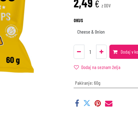
2,49
€
z DDV
OKUS
Dodaj v k
Dodaj na seznam želja
Pakiranje
:
60g