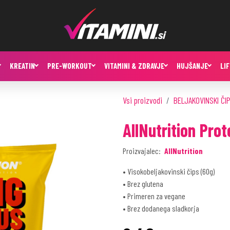
KREATIN
PRE-WORKOUT
VITAMINI & ZDRAVJE
HUJŠANJE
LI
Vsi proizvodi
BELJAKOVINSKI ČI
AllNutrition Prot
Proizvajalec:
AllNutrition
• Visokobeljakovinski čips (60g)
• Brez glutena
• Primeren za vegane
• Brez dodanega sladkorja