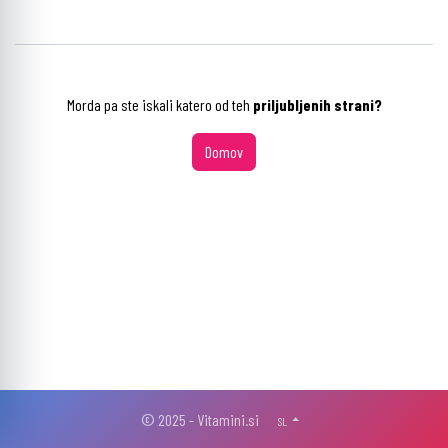
Morda pa ste iskali katero od teh
priljubljenih strani?
Domov
© 2025 - Vitamini.si
SL