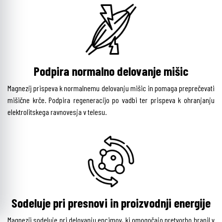
Podpira normalno delovanje mišic
Magnezij prispeva k normalnemu delovanju mišic in pomaga preprečevati
mišične krče. Podpira regeneracijo po vadbi ter prispeva k ohranjanju
elektrolitskega ravnovesja v telesu.
Sodeluje pri presnovi in proizvodnji energije
Magnezij sodeluje pri delovanju encimov, ki omogočajo pretvorbo hranil v