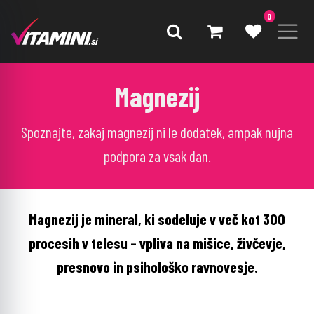
0
Magnezij
Spoznajte, zakaj magnezij ni le dodatek, ampak nujna
podpora za vsak dan.
Magnezij je mineral, ki sodeluje v več kot 300
procesih v telesu – vpliva na mišice, živčevje,
presnovo in psihološko ravnovesje.