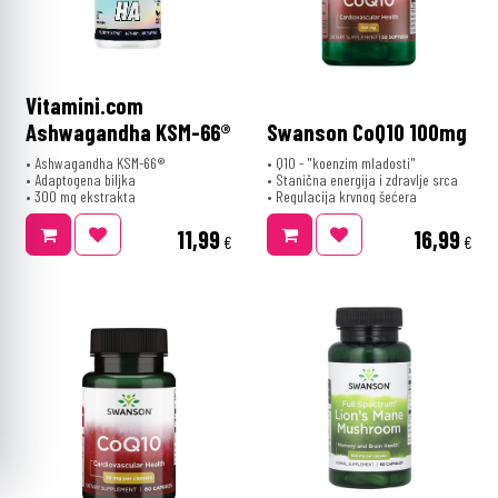
Vitamini.com
Ashwagandha KSM-66®
Swanson CoQ10 100mg
• Ashwagandha KSM-66®
• Q10 - "koenzim mladosti"
• Adaptogena biljka
• Stanična energija i zdravlje srca
• 300 mg ekstrakta
• Regulacija krvnog šećera
11,99
16,99
€
€